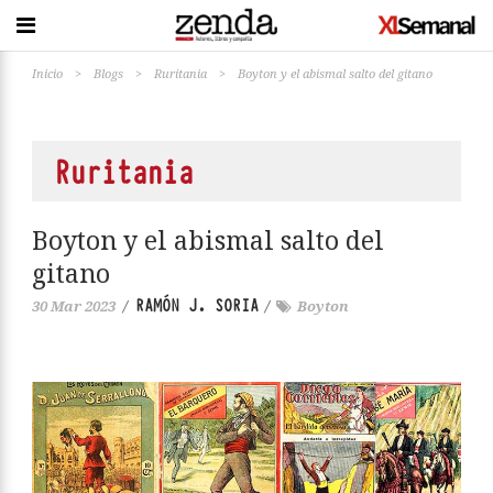
Inicio
>
Blogs
>
Ruritania
>
Boyton y el abismal salto del gitano
Ruritania
Boyton y el abismal salto del
gitano
RAMÓN J. SORIA
30 Mar 2023
/
/
Boyton