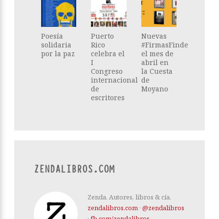
Poesía
Puerto
Nuevas
solidaria
Rico
#FirmasFinde
por la paz
celebra el
el mes de
I
abril en
Congreso
la Cuesta
internacional
de
de
Moyano
escritores
ZENDALIBROS.COM
Zenda. Autores, libros & cía.
zendalibros.com
·
@zendalibros
·
fb.com/zendalibros