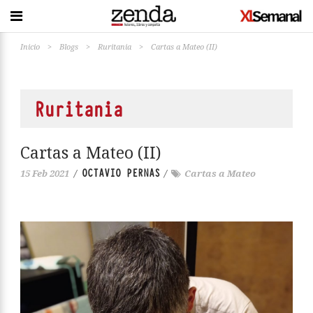
Inicio
>
Blogs
>
Ruritania
>
Cartas a Mateo (II)
Ruritania
Cartas a Mateo (II)
OCTAVIO PERNAS
15 Feb 2021
/
/
Cartas a Mateo