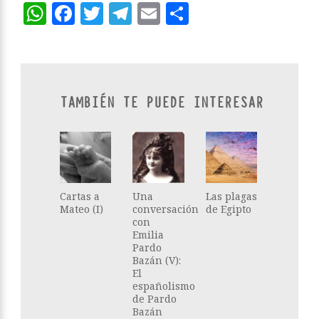
WhatsApp
Facebook
Twitter
Telegram
Email
Compartir
TAMBIÉN TE PUEDE INTERESAR
Cartas a
Una
Las plagas
Mateo (I)
conversación
de Egipto
con
Emilia
Pardo
Bazán (V):
El
españolismo
de Pardo
Bazán