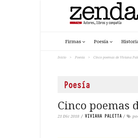
Firmas
Poesía
Histori
Inicio
>
Poesía
>
Cinco poemas de Viviana Pal
Poesía
Cinco poemas d
VIVIANA PALETTA
21 Dic 2018
/
/
po