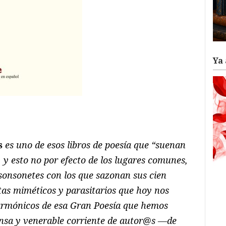
Ya 
ram
il
ompartir
s
es uno de esos libros de poesía que “suenan
 y esto no por efecto de los lugares comunes,
s sonsonetes con los que sazonan sus cien
tas miméticos y parasitarios que hoy nos
os armónicos de esa Gran Poesía que hemos
ensa y venerable corriente de autor@s —de