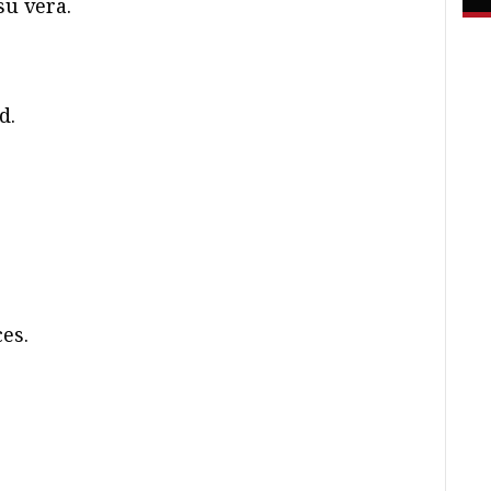
su vera.
d.
es.