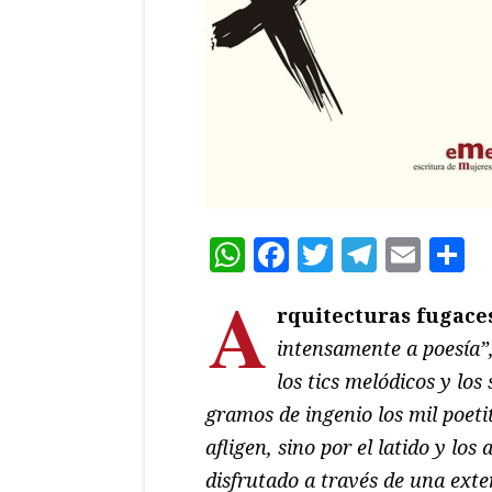
WhatsApp
Facebook
Twitter
Teleg
Ema
C
A
rquitecturas fugace
intensamente a poesía”,
los tics melódicos y lo
gramos de ingenio los mil poeti
afligen, sino por el latido y l
disfrutado a través de una ext