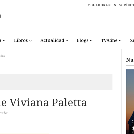
COLABORAN
SUSCRÍBE
a
Libros
Actualidad
Blogs
TV/Cine
Z
etta
Nu
e Viviana Paletta
esía