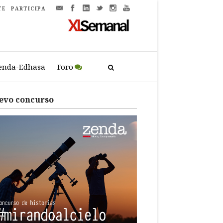
TE
PARTICIPA
enda-Edhasa
Foro
evo concurso