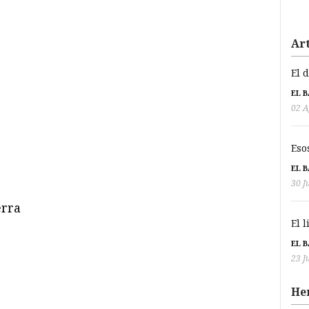
Art
El 
EL 
02 A
Eso
EL 
30 J
erra
El 
EL 
23 J
He