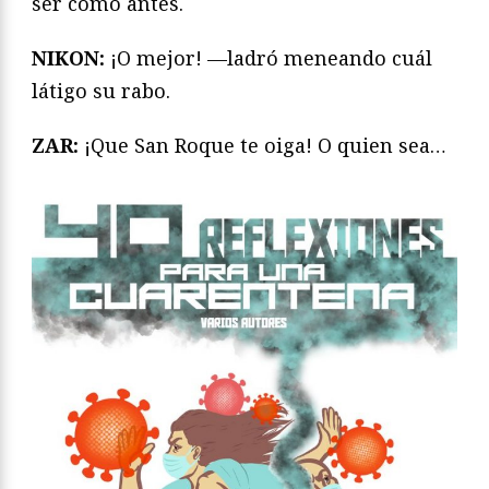
ser como antes.
NIKON:
¡O mejor! —ladró meneando cuál
látigo su rabo.
ZAR:
¡Que San Roque te oiga! O quien sea…