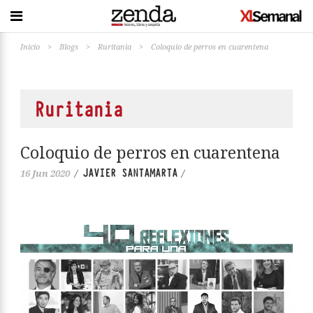
Inicio
>
Blogs
>
Ruritania
>
Coloquio de perros en cuarentena
Ruritania
Coloquio de perros en cuarentena
JAVIER SANTAMARTA
16 Jun 2020
/
/