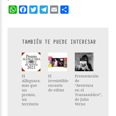
WhatsApp
Facebook
Twitter
Telegram
Email
Compartir
TAMBIÉN TE PUEDE INTERESAR
El
El
Presentación
Alfaguara:
irresistible
de
más que
encanto
“Aventura
un
de editar
en el
premio,
Transasiático”,
un
de Julio
territorio
Verne