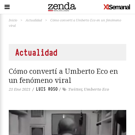
Inicio
>
Actualidad
>
Cómo convertí a Umberto Eco en un fenómeno
viral
Actualidad
Cómo convertí a Umberto Eco en
un fenómeno viral
LUIS ROSO
21 Ene 2021
/
/
Twitter
,
Umberto Eco