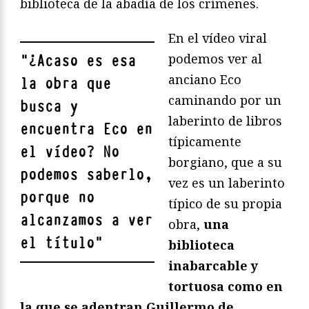
biblioteca de la abadía de los crímenes.
En el vídeo viral
podemos ver al
"
¿Acaso es esa
anciano Eco
la obra que
caminando por un
busca y
laberinto de libros
encuentra Eco en
típicamente
el vídeo? No
borgiano, que a su
podemos saberlo,
vez es un laberinto
porque no
típico de su propia
alcanzamos a ver
obra,
una
el título
"
biblioteca
inabarcable y
tortuosa como en
la que se adentran Guillermo de