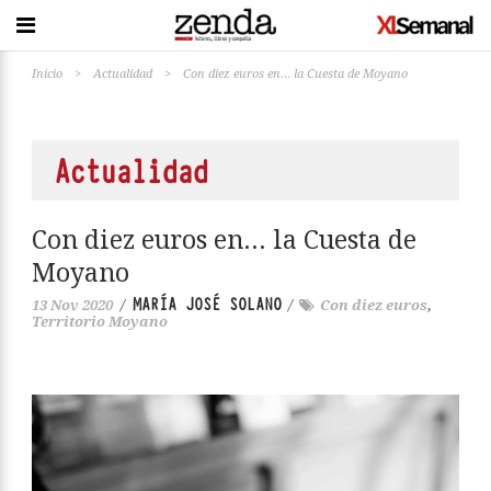
Inicio
>
Actualidad
>
Con diez euros en… la Cuesta de Moyano
Actualidad
Con diez euros en… la Cuesta de
Moyano
MARÍA JOSÉ SOLANO
13 Nov 2020
/
/
Con diez euros
,
Territorio Moyano