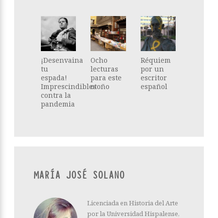
¡Desenvaina
Ocho
Réquiem
tu
lecturas
por un
espada!
para este
escritor
Imprescindibles
otoño
español
contra la
pandemia
MARÍA JOSÉ SOLANO
Licenciada en Historia del Arte
por la Universidad Hispalense,