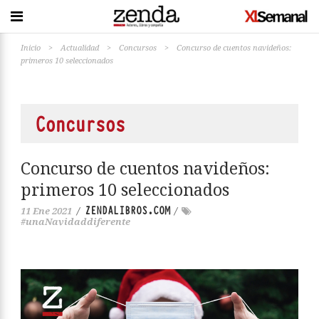
Inicio
>
Actualidad
>
Concursos
>
Concurso de cuentos navideños:
primeros 10 seleccionados
Concursos
Concurso de cuentos navideños:
primeros 10 seleccionados
ZENDALIBROS.COM
11 Ene 2021
/
/
#unaNavidaddiferente