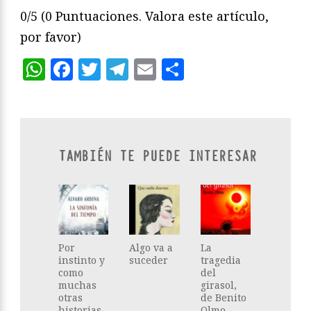
0/5
(0 Puntuaciones. Valora este artículo,
por favor)
WhatsApp
Facebook
Twitter
Telegram
Email
Compartir
TAMBIÉN TE PUEDE INTERESAR
Por
Algo va a
La
instinto y
suceder
tragedia
como
del
muchas
girasol,
otras
de Benito
historias
Olmo