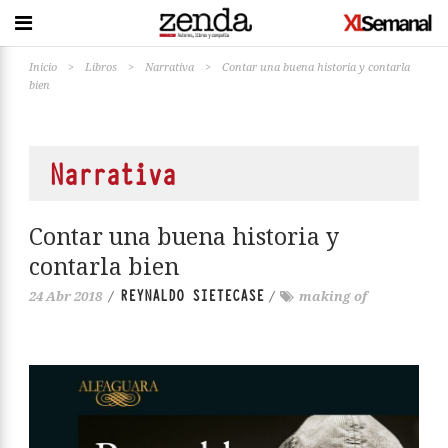
Inicio
>
Libros
>
Narrativa
>
Contar una buena historia y contarla
bien
Narrativa
Contar una buena historia y
contarla bien
REYNALDO SIETECASE
24 Abr 2018
/
/
making of