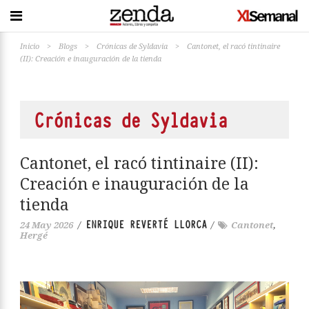
Inicio
>
Blogs
>
Crónicas de Syldavia
>
Cantonet, el racó tintinaire
(II): Creación e inauguración de la tienda
Crónicas de Syldavia
Cantonet, el racó tintinaire (II):
Creación e inauguración de la
tienda
ENRIQUE REVERTÉ LLORCA
24 May 2026
/
/
Cantonet
,
Hergé