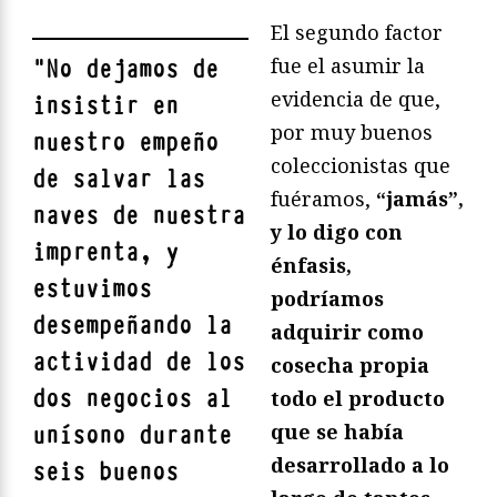
El segundo factor
fue el asumir la
"
No dejamos de
evidencia de que,
insistir en
por muy buenos
nuestro empeño
coleccionistas que
de salvar las
fuéramos,
“jamás”,
naves de nuestra
y lo digo con
imprenta, y
énfasis,
estuvimos
podríamos
desempeñando la
adquirir como
actividad de los
cosecha propia
dos negocios al
todo el producto
que se había
unísono durante
desarrollado a lo
seis buenos