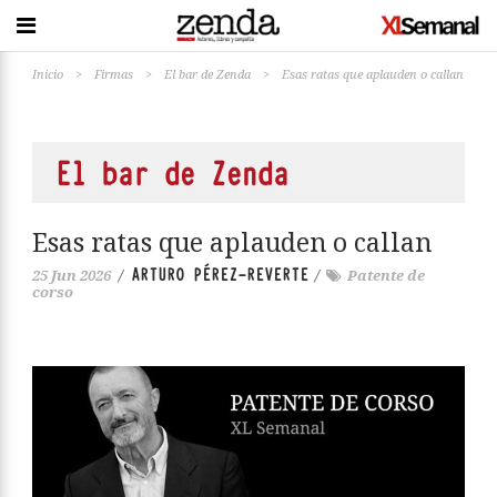
Inicio
>
Firmas
>
El bar de Zenda
>
Esas ratas que aplauden o callan
El bar de Zenda
Esas ratas que aplauden o callan
ARTURO PÉREZ-REVERTE
25 Jun 2026
/
/
Patente de
corso