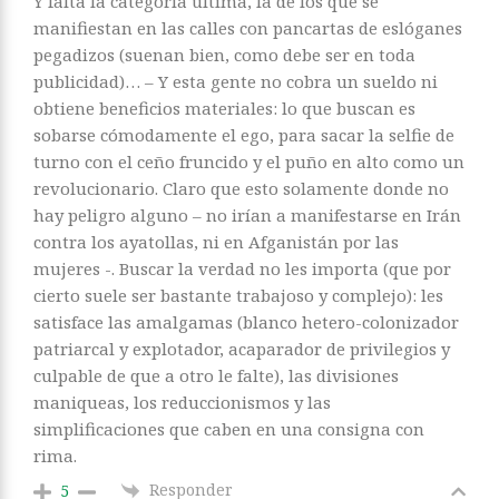
Y falta la categoría última, la de los que se
manifiestan en las calles con pancartas de eslóganes
pegadizos (suenan bien, como debe ser en toda
publicidad)… – Y esta gente no cobra un sueldo ni
obtiene beneficios materiales: lo que buscan es
sobarse cómodamente el ego, para sacar la selfie de
turno con el ceño fruncido y el puño en alto como un
revolucionario. Claro que esto solamente donde no
hay peligro alguno – no irían a manifestarse en Irán
contra los ayatollas, ni en Afganistán por las
mujeres -. Buscar la verdad no les importa (que por
cierto suele ser bastante trabajoso y complejo): les
satisface las amalgamas (blanco hetero-colonizador
patriarcal y explotador, acaparador de privilegios y
culpable de que a otro le falte), las divisiones
maniqueas, los reduccionismos y las
simplificaciones que caben en una consigna con
rima.
Responder
5