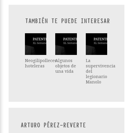
TAMBIÉN TE PUEDE INTERESAR
Neogilipolleces
Algunos
La
hoteleras
objetos de
supervivencia
una vida
del
legionario
Manolo
ARTURO PÉREZ-REVERTE