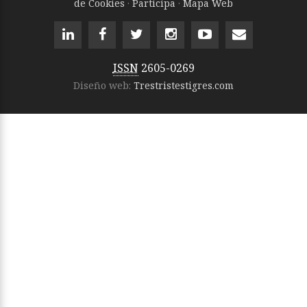
de Cookies
·
Participa
·
Mapa Web
ISSN
2605-0269
Diseño web:
Trestristestigres.com