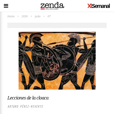
Inicio
>
2026
>
julio
>
07
Lecciones de la cloaca
ARTURO PÉREZ-REVERTE