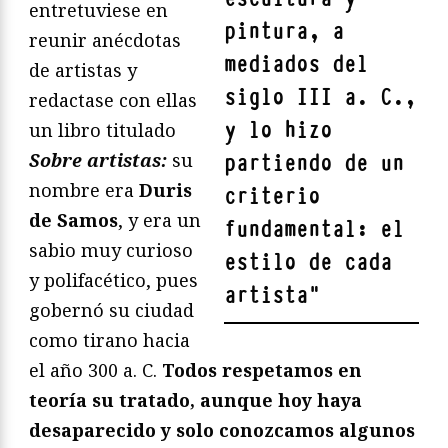
entretuviese en
pintura, a
reunir anécdotas
mediados del
de artistas y
siglo III a. C.,
redactase con ellas
y lo hizo
un libro titulado
Sobre artistas:
su
partiendo de un
nombre era
Duris
criterio
de Samos
, y era un
fundamental: el
sabio muy curioso
estilo de cada
y polifacético, pues
artista
"
gobernó su ciudad
como tirano hacia
el año 300 a. C.
Todos respetamos en
teoría su tratado, aunque hoy haya
desaparecido y solo conozcamos algunos