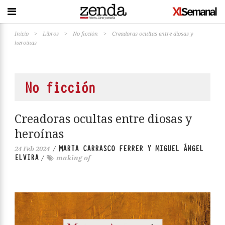
Inicio
>
Libros
>
No ficción
>
Creadoras ocultas entre diosas y
heroínas
No ficción
Creadoras ocultas entre diosas y
heroínas
MARTA CARRASCO FERRER Y MIGUEL ÁNGEL
24 Feb 2024
/
ELVIRA
/
making of