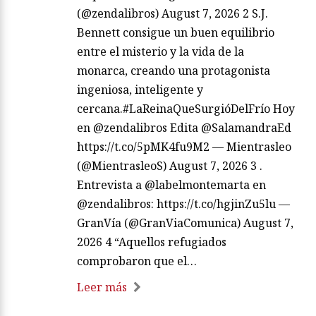
(@zendalibros) August 7, 2026 2 S.J.
Bennett consigue un buen equilibrio
entre el misterio y la vida de la
monarca, creando una protagonista
ingeniosa, inteligente y
cercana.#LaReinaQueSurgióDelFrío Hoy
en @zendalibros Edita @SalamandraEd
https://t.co/5pMK4fu9M2 — Mientrasleo
(@MientrasleoS) August 7, 2026 3 .
Entrevista a @labelmontemarta en
@zendalibros: https://t.co/hgjinZu5lu —
GranVía (@GranViaComunica) August 7,
2026 4 “Aquellos refugiados
comprobaron que el…
Leer más