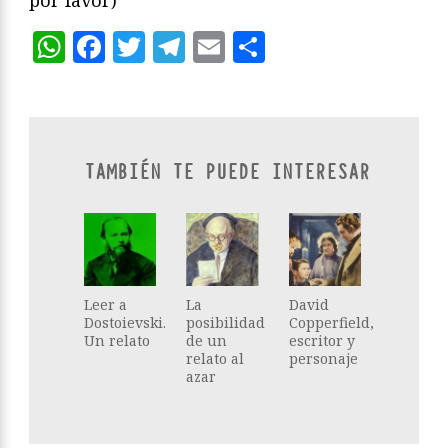
por favor)
WhatsApp
Facebook
Twitter
Telegram
Email
Compartir
TAMBIÉN TE PUEDE INTERESAR
Leer a
La
David
Dostoievski.
posibilidad
Copperfield,
Un relato
de un
escritor y
relato al
personaje
azar