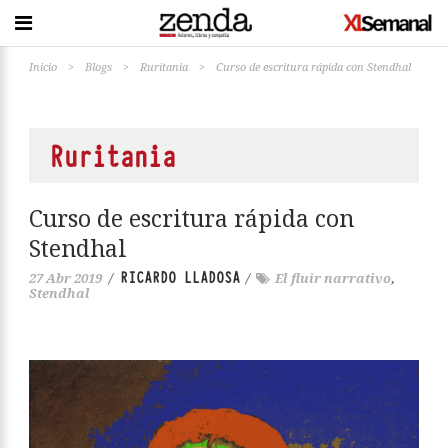
Inicio
>
Blogs
>
Ruritania
>
Curso de escritura rápida con Stendhal
Ruritania
Curso de escritura rápida con
Stendhal
RICARDO LLADOSA
27 Abr 2019
/
/
El fluir narrativo
,
Stendhal