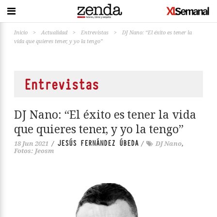
Inicio
>
Actualidad
>
Entrevistas
>
DJ Nano: “El éxito es tener la
vida que quieres tener, y yo la tengo”
Entrevistas
DJ Nano: “El éxito es tener la vida
que quieres tener, y yo la tengo”
JESÚS FERNÁNDEZ ÚBEDA
18 Jun 2021
/
/
DJ Nano
,
Fotos: Jeosm