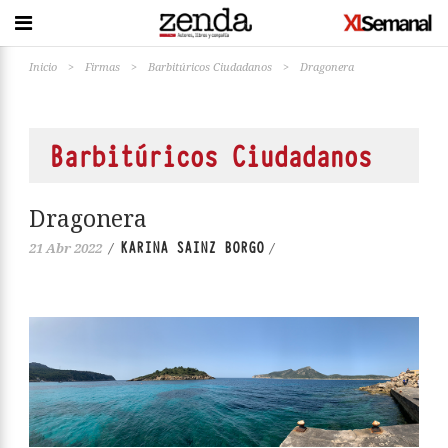
Inicio
>
Firmas
>
Barbitúricos Ciudadanos
>
Dragonera
Barbitúricos Ciudadanos
Dragonera
KARINA SAINZ BORGO
21 Abr 2022
/
/