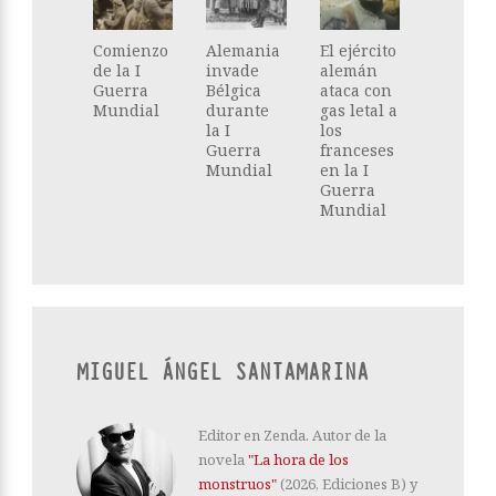
Comienzo
Alemania
El ejército
de la I
invade
alemán
Guerra
Bélgica
ataca con
Mundial
durante
gas letal a
la I
los
Guerra
franceses
Mundial
en la I
Guerra
Mundial
MIGUEL ÁNGEL SANTAMARINA
Editor en Zenda. Autor de la
novela
"La hora de los
monstruos"
(2026, Ediciones B) y