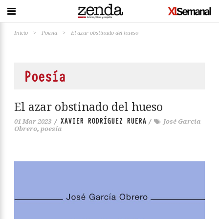
Inicio
>
Poesía
>
El azar obstinado del hueso
Poesía
El azar obstinado del hueso
XAVIER RODRÍGUEZ RUERA
01 Mar 2023
/
/
José García
Obrero
,
poesía