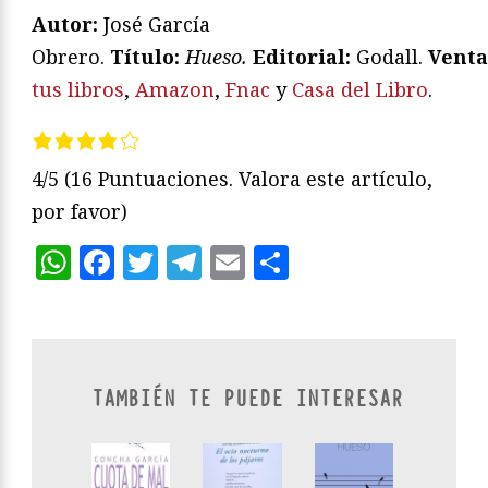
Autor:
José García
Obrero.
T
ítulo:
Hueso.
Editorial:
Godall.
Venta
tus libros
,
Amazon
,
Fnac
y
Casa del Libro
.
4/5
(16 Puntuaciones. Valora este artículo,
por favor)
WhatsApp
Facebook
Twitter
Telegram
Email
Compartir
TAMBIÉN TE PUEDE INTERESAR