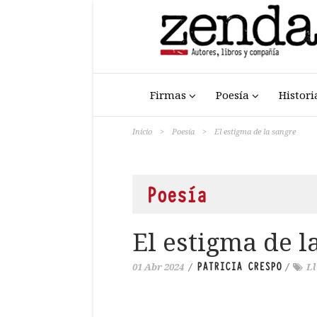
Firmas
Poesía
Histori
Inicio
>
Poesía
>
El estigma de la sangre
Poesía
El estigma de l
PATRICIA CRESPO
01 Abr 2024
/
/
Ll