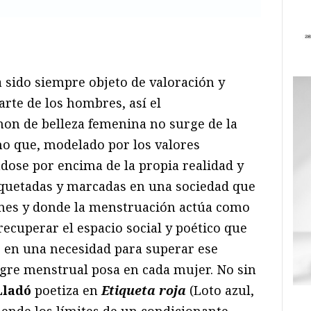
ram
il
ompartir
a sido siempre objeto de valoración y
rte de los hombres, así el
non de belleza femenina no surge de la
no que, modelado por los valores
dose por encima de la propia realidad y
tiquetadas y marcadas en una sociedad que
nes y donde la menstruación actúa como
ecuperar el espacio social y poético que
 en una necesidad para superar ese
ngre menstrual posa en cada mujer. No sin
Lladó
poetiza en
Etiqueta roja
(Loto azul,
iende los límites de un condicionante