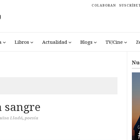
COLABORAN
SUSCRÍBE
a
Libros
Actualidad
Blogs
TV/Cine
Z
Nu
a sangre
uïsa Lladó
,
poesía