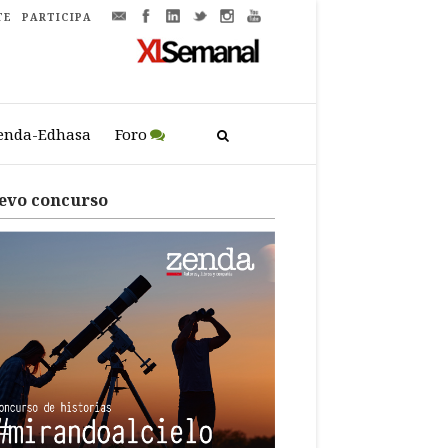
TE
PARTICIPA
enda-Edhasa
Foro
evo concurso