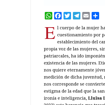
WhatsApp
Facebook
Twitter
Teleg
Ema
C
E
l cuerpo de la mujer h
cuestionamiento por pa
establecimiento del ca
propia voz de las mujeres, si
patriarcales, ha ido imponién
existencia de las mujeres. E
nos quiere eternamente jóve
medición de dicha juventud, r
nos corresponde se convierte
estigma de la edad que la sa
ironía e inteligencia,
Lluïsa 
2023) esta herencia que trasc