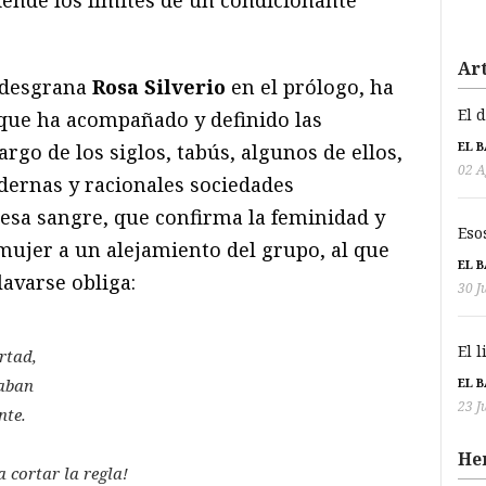
Art
 desgrana
Rosa Silverio
en el prólogo, ha
El 
que ha acompañado y definido las
EL 
argo de los siglos, tabús, algunos de ellos,
02 A
dernas y racionales sociedades
 esa sangre, que confirma la feminidad y
Eso
mujer a un alejamiento del grupo, al que
EL 
avarse obliga:
30 J
El 
rtad,
EL 
uaban
23 J
nte.
He
a cortar la regla!