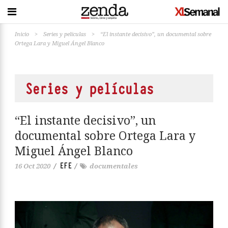
Inicio
>
Series y películas
>
“El instante decisivo”, un documental sobre
Ortega Lara y Miguel Ángel Blanco
Series y películas
“El instante decisivo”, un
documental sobre Ortega Lara y
Miguel Ángel Blanco
EFE
16 Oct 2020
/
/
documentales