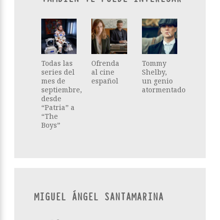
Todas las
Ofrenda
Tommy
series del
al cine
Shelby,
mes de
español
un genio
septiembre,
atormentado
desde
“Patria” a
“The
Boys”
MIGUEL ÁNGEL SANTAMARINA