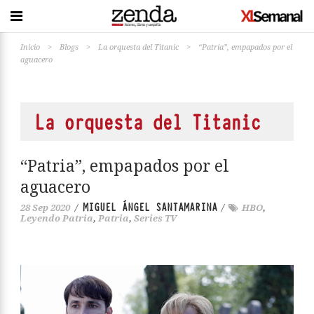
Inicio
>
Blogs
>
La orquesta del Titanic
>
“Patria”, empapados por el
aguacero
La orquesta del Titanic
“Patria”, empapados por el
aguacero
MIGUEL ÁNGEL SANTAMARINA
28 Sep 2020
/
/
HBO
,
Leyendo Patria
,
Patria
,
Series TV