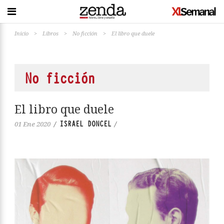
Inicio
>
Libros
>
No ficción
>
El libro que duele
No ficción
El libro que duele
ISRAEL DONCEL
01 Ene 2020
/
/