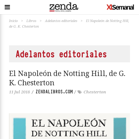
Inicio
>
Libros
>
Adelantos editoriales
>
El Napoleón de Notting Hill,
de G. K. Chesterton
Adelantos editoriales
El Napoleón de Notting Hill, de G.
K. Chesterton
ZENDALIBROS.COM
11 Jul 2018
/
/
Chesterton