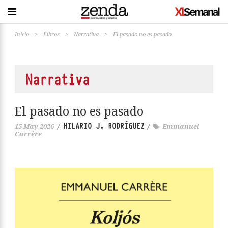
Inicio
>
Libros
>
Narrativa
>
El pasado no es pasado
Narrativa
El pasado no es pasado
HILARIO J. RODRÍGUEZ
15 May 2026
/
/
Emmanuel
Carrère