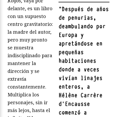
Koljós
, vaya por
delante, es un libro
"
Después de años
con un supuesto
de penurias,
centro gravitatorio:
deambulando por
la madre del autor,
Europa y
pero muy pronto
apretándose en
se muestra
pequeñas
indisciplinado para
habitaciones
mantener la
donde a veces
dirección y se
vivían linajes
extravía
enteros, a
constantemente.
Multiplica los
Hélène Carrère
personajes, sin ir
d’Encausse
más lejos, hasta el
comenzó a