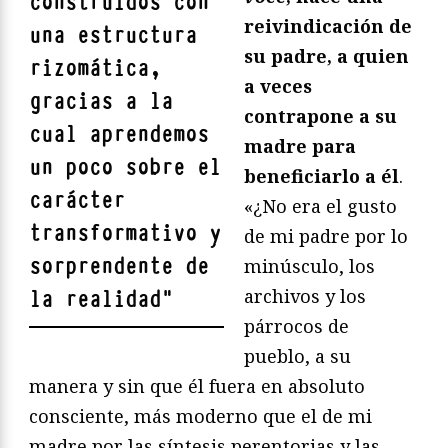
construidos con
reivindicación de
una estructura
su padre, a quien
rizomática,
a veces
gracias a la
contrapone a su
cual aprendemos
madre para
un poco sobre el
beneficiarlo a él
.
carácter
«¿No era el gusto
transformativo y
de mi padre por lo
sorprendente de
minúsculo, los
archivos y los
la realidad
"
párrocos de
pueblo, a su
manera y sin que él fuera en absoluto
consciente, más moderno que el de mi
madre por las síntesis perentorias y las