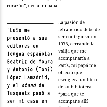
corazón”, decía mi papá.
La pasión de
letraherido debe de
"
Luis me
ser contagiosa: en
presentó a sus
1978, cerrando la
editores en
valija que me
lengua española:
acompañaría a
Beatriz de Moura
París, mi papá me
y Antonio (Toni)
ofreció que
López Lamadrid,
escogiera un libro
y el
stand
de
de su biblioteca
Tusquets pasó a
“para que te
ser mi casa en
acompañe allí