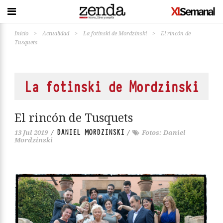
Inicio
>
Actualidad
>
La fotinski de Mordzinski
>
El rincón de
Tusquets
La fotinski de Mordzinski
El rincón de Tusquets
DANIEL MORDZINSKI
13 Jul 2019
/
/
Fotos: Daniel
Mordzinski