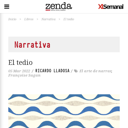
Inicio
>
Libros
>
Narrativa
>
El tedio
Narrativa
El tedio
RICARDO LLADOSA
05 Mar 2022
/
/
El arte de narrar
,
Françoise Sagan