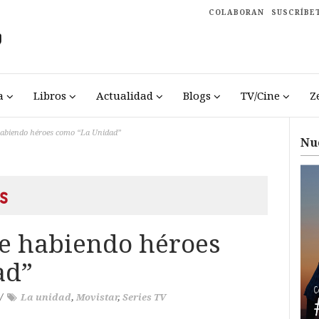
COLABORAN
SUSCRÍBE
a
Libros
Actualidad
Blogs
TV/Cine
Z
habiendo héroes como “La Unidad”
Nu
s
e habiendo héroes
ad”
/
La unidad
,
Movistar
,
Series TV