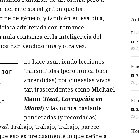
n del cine social gritón que ha
ine de género, y también en esa otra,
Art
oliciaca adulterada con romance
El 
a nula conﬁanza en la inteligencia del
EL 
nos han vendido una y otra vez.
02 A
Lo hace asumiendo lecciones
Eso
transmitidas (pero nunca bien
 por
EL 
aprendidas) por cineastas vivos
s
30 J
tan trascendentes como
Michael
Mann (
Heat, Corrupción en
El 
e
"
Miami
)
y las nunca bastante
EL 
ponderadas (y recordadas)
23 J
ral
. Trabajo, trabajo, trabajo, parece
He
rque eso es precisamente lo que deﬁne a