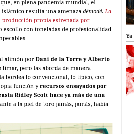
e que, en plena pandemia mundial, el
o islámico resulta una amenaza
démodé.
La
 producción propia estrenada por
o escollo con toneladas de profesionalidad
Ya 
mpecables.
al alimón por
Dani de la Torre y Alberto
e limar, pero las aborda de manera
la bordea lo convencional, lo típico, con
ropia función y
recursos ensayados por
easta Ridley Scott hace ya más de una
lante a la piel de toro jamás, jamás, había