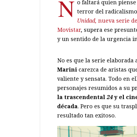
N
o faltará quien piens
terror del radicalism
Unidad,
nueva serie de
Movistar
, supera ese presunt
y un sentido de la urgencia i
No es que la serie elaborada 
Marini
carezca de aristas qu
valiente y sensata. Todo en el
personajes resumidos a su p
la trascendental
24
y el cin
década
. Pero es que su trasp
resultado tan exitoso.