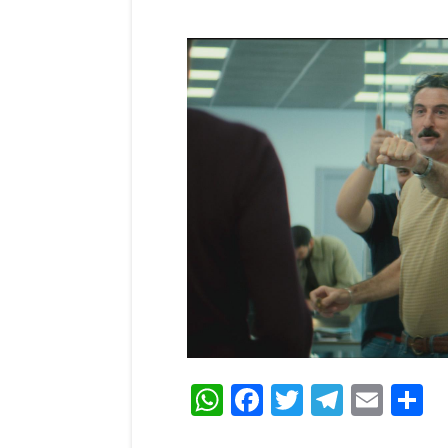
WhatsApp
Facebook
Twitter
Teleg
Ema
C