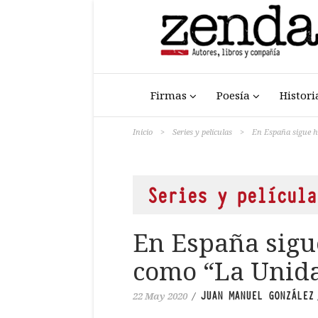
Firmas
Poesía
Histori
Inicio
>
Series y películas
>
En España sigue 
Series y película
En España sigu
como “La Unid
JUAN MANUEL GONZÁLEZ
22 May 2020
/