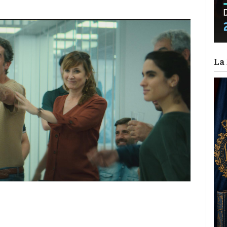
La 
ram
il
ompartir