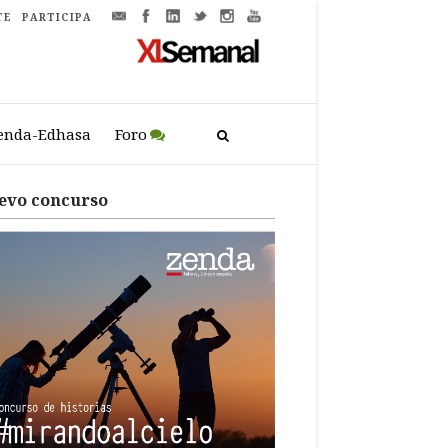
TE
PARTICIPA
enda-Edhasa
Foro
evo concurso