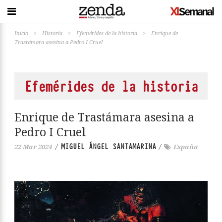
Inicio
>
Historia
>
Efemérides de la historia
>
Enrique de
Trastámara asesina a Pedro I Cruel
Efemérides de la historia
Enrique de Trastámara asesina a
Pedro I Cruel
MIGUEL ÁNGEL SANTAMARINA
22 Mar 2024
/
/
España