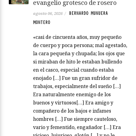
evangelio grotesco de rosero
BERNARDO MUNUERA
agosto 06, 2026
/
MONTERO
«casi de cincuenta años, muy pequeño
de cuerpo y poca persona; mal agestado,
la cara pequeña y chupada; los ojos que
si miraban de hito le estaban bullendo
en el casco, especial cuando estaba
enojado […] Fue un gran sufridor de
trabajos, especialmente del sueño […]
Era naturalmente enemigo de los
buenos y virtuosos[…] Era amigo y
compañero de los bajos e infames
hombres […] Fue siempre cauteloso,
vario y fementido, engañador […] Era
vicioso, lujurioso, glotón […] y no le