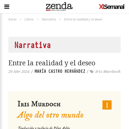
Inicio
>
Libros
>
Narrativa
>
Entre la realidad y el deseo
Narrativa
Entre la realidad y el deseo
MARÍA CASTRO HERNÁNDEZ
29 Abr 2024
/
/
Iris Murdoch