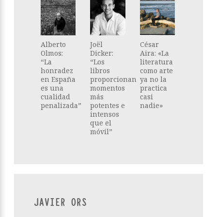
Alberto
Joël
César
Olmos:
Dicker:
Aira: «La
“La
“Los
literatura
honradez
libros
como arte
en España
proporcionan
ya no la
es una
momentos
practica
cualidad
más
casi
penalizada”
potentes e
nadie»
intensos
que el
móvil”
JAVIER ORS