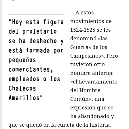
—A estos
movimientos de
"
Hoy esta figura
1524-1525 se les
del proletario
denominó «las
se ha deshecho y
Guerras de los
está formada por
Campesinos». Pero
pequeños
tuvieron otro
comerciantes,
nombre anterior:
empleados o los
«el Levantamiento
Chalecos
del Hombre
Amarillos
"
Común», una
expresión que se
ha abandonado y
que se quedó en la cuneta de la historia.