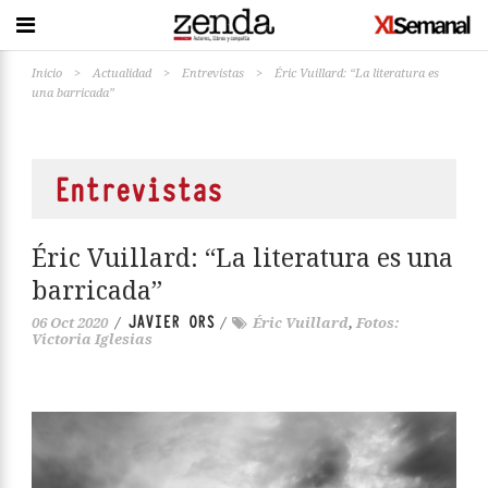
Inicio
>
Actualidad
>
Entrevistas
>
Éric Vuillard: “La literatura es
una barricada”
Entrevistas
Éric Vuillard: “La literatura es una
barricada”
JAVIER ORS
06 Oct 2020
/
/
Éric Vuillard
,
Fotos:
Victoria Iglesias