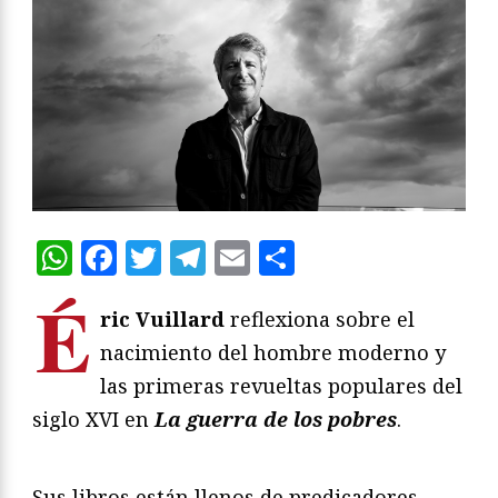
WhatsApp
Facebook
Twitter
Telegram
Email
Compartir
É
ric Vuillard
reflexiona sobre el
nacimiento del hombre moderno y
las primeras revueltas populares del
siglo XVI en
La guerra de los pobres
.
Sus libros están llenos de predicadores