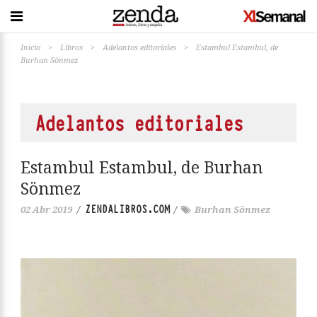
Inicio
>
Libros
>
Adelantos editoriales
>
Estambul Estambul, de
Burhan Sönmez
Adelantos editoriales
Estambul Estambul, de Burhan
Sönmez
ZENDALIBROS.COM
02 Abr 2019
/
/
Burhan Sönmez