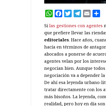
WhatsApp
Facebook
Twitter
Teleg
Ema
C
Si
las gestiones con agentes
n
que prefiere llevar las rienda
editoriales
. Hace años, cuand
hacía en términos de antagon
abocados a ponerse de acuerd
agentes velan por los interes
negocian bien. Aunque todos 
negociación va a depender la 
De ahí esa leyenda urbano-lit
tratar directamente con los a
más bisoños. La leyenda, como
realidad, pero hoy en día son