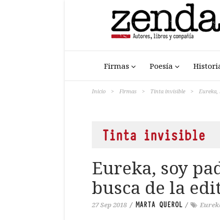
Firmas
Poesía
Histori
Inicio
>
Firmas
>
Tinta invisible
>
Eureka, 
Tinta invisible
Eureka, soy pad
busca de la edi
MARTA QUEROL
27 Sep 2018
/
/
Eurek