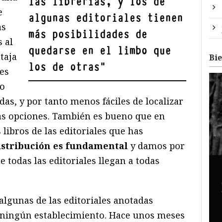
las librerías, y los de
e
algunas editoriales tienen
as
más posibilidades de
 al
quedarse en el limbo que
taja
Bi
los de otras
"
des
 o
s, y por tanto menos fáciles de localizar
vas opciones. También es bueno que en
 libros de las editoriales que has
istribución es fundamental
y damos por
todas las editoriales llegan a todas
algunas de las editoriales anotadas
 ningún establecimiento. Hace unos meses