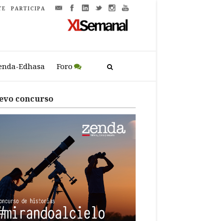
TE
PARTICIPA
enda-Edhasa
Foro
evo concurso