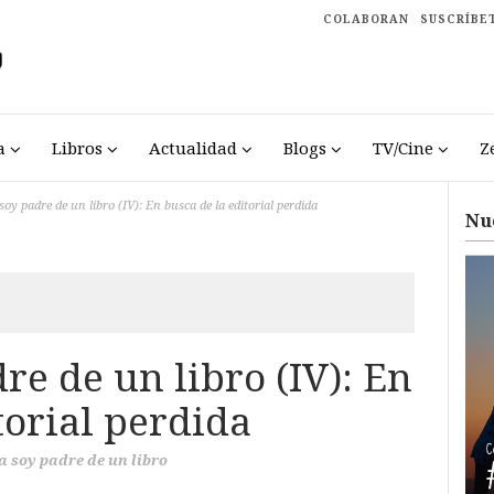
COLABORAN
SUSCRÍBE
a
Libros
Actualidad
Blogs
TV/Cine
Z
soy padre de un libro (IV): En busca de la editorial perdida
Nu
re de un libro (IV): En
torial perdida
a soy padre de un libro