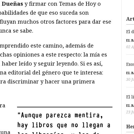
a Dueñas
y firmar con Temas de Hoy o
babilidades de que eso suceda son
Art
fluyan muchos otros factores para dar ese
nunca se sabe.
El 
EL 
 emprendido este camino, además de
02 A
uchas opiniones a este respecto: la mía es
n haber leído y seguir leyendo. Si es así,
Eso
a editorial del género que te interesa:
EL 
30 J
ara discriminar y hacer una primera
El 
ra
EL 
23 J
"
Aunque parezca mentira,
hay libros que no llegan a
He
 una