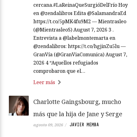
cercana.#LaReinaQueSurgióDelFrío Hoy
en @zendalibros Edita @SalamandraEd
https://t.co/5pMK4fu9M2 — Mientrasleo
(@MientrasleoS) August 7, 2026 3 .
Entrevista a @labelmontemarta en
@zendalibros: https://t.co/hgjinZu5lu —
GranVía (@GranViaComunica) August 7,
2026 4 “Aquellos refugiados
comprobaron que el…
Leer más
Charlotte Gaingsbourg, mucho
más que la hija de Jane y Serge
JAVIER MEMBA
agosto 09, 2026
/