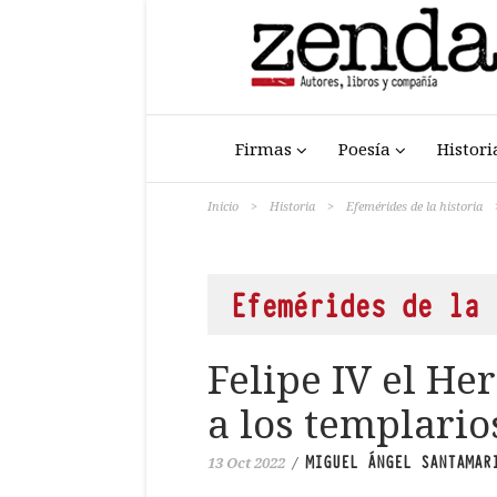
Firmas
Poesía
Histori
Inicio
>
Historia
>
Efemérides de la historia
Efemérides de la 
Felipe IV el H
a los templario
MIGUEL ÁNGEL SANTAMAR
13 Oct 2022
/