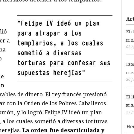
Art
"
Felipe IV ideó un plan
dió
El 
para atrapar a los
er a
EL 
templarios, a los cuales
02 A
una
sometió a diversas
o
torturas para confesar sus
Eso
supuestas herejías
"
EL 
de
30 J
ún
ables de dinero. El rey francés presionó
El 
ar con la Orden de los Pobres Caballeros
EL 
omón, y lo logró. Felipe IV ideó un plan
23 J
, a los cuales sometió a diversas torturas
He
erejías.
La orden fue desarticulada y