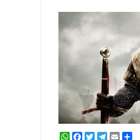
WhatsApp
Facebook
Twitter
Teleg
Ema
C