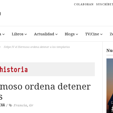
COLABORAN
SUSCRÍBE
a
Libros
Actualidad
Blogs
TV/Cine
Z
>
Felipe IV el Hermoso ordena detener a los templarios
Nu
historia
ermoso ordena detener
s
INA
/
Francia
,
Gr