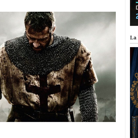
La 
ram
il
ompartir