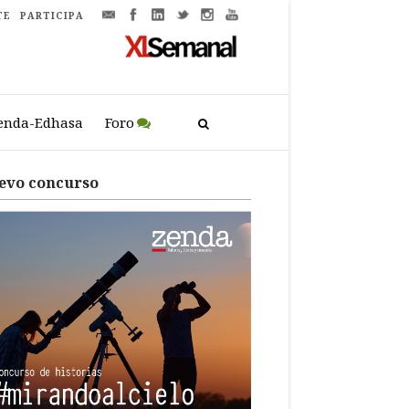
TE
PARTICIPA
enda-Edhasa
Foro
evo concurso