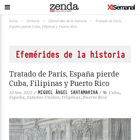
Inicio
>
Historia
>
Efemérides de la historia
>
Tratado de París,
España pierde Cuba, Filipinas y Puerto Rico
Efemérides de la historia
Tratado de París, España pierde
Cuba, Filipinas y Puerto Rico
MIGUEL ÁNGEL SANTAMARINA
10 Nov 2022
/
/
Cuba
,
España
,
Estados Unidos
,
Filipinas
,
Puerto Rico