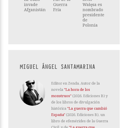
invade
Guerra
Wałęsa es
Afganistán
Fría
nombrado
presidente
de
Polonia
MIGUEL ÁNGEL SANTAMARINA
Editor en Zenda. Autor de la
novela
"La hora de los
monstruos"
(2026, Ediciones B) y
de los libros de divulgación
histórica
"La guerra que cambió
España"
(2026, Ediciones B), un
libro de efemérides de la Guerra
Civil, y de
"La guerra que