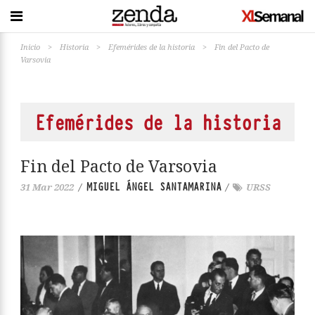
Inicio
>
Historia
>
Efemérides de la historia
>
Fin del Pacto de
Varsovia
Efemérides de la historia
Fin del Pacto de Varsovia
MIGUEL ÁNGEL SANTAMARINA
31 Mar 2022
/
/
URSS