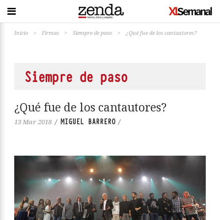
Inicio
>
Firmas
>
Siempre de paso
>
¿Qué fue de los cantautores?
Siempre de paso
¿Qué fue de los cantautores?
MIGUEL BARRERO
13 Mar 2018
/
/