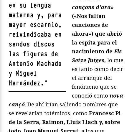
en su lengua
cançons d’ara
»
materna y, para
(«Nos faltan
mayor escarnio,
canciones de
ahora») que abrió
reivindicaba en
la espita para el
sendos discos
nacimiento de
Els
las figuras de
Setze Jutges
,
lo que
Antonio Machado
es tanto como decir
y
Miguel
el arranque del
Hernández
.
"
fenómeno que se
conoció como
nova
cançó
. De ahí irían saliendo nombres que
se revelarían totémicos, como
Francesc Pi
de la Serra, Raimon, Lluís Llach y, sobre
todo, Joan Manuel Serrat
, a los que