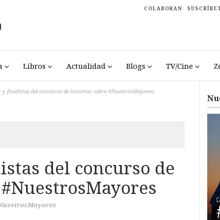
COLABORAN
SUSCRÍBE
a
Libros
Actualidad
Blogs
TV/Cine
Z
y finalistas del concurso de historias sobre #NuestrosMayores
Nu
istas del concurso de
e #NuestrosMayores
NuestrosMayores