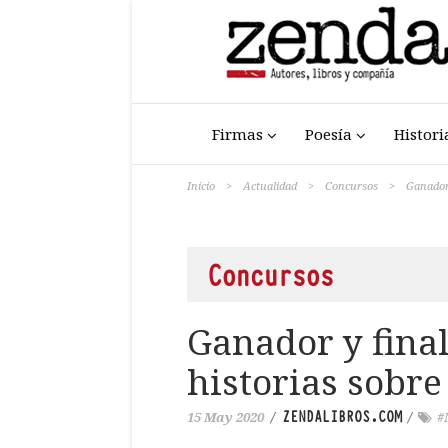
Firmas
Poesía
Histori
Inicio
>
Actualidad
>
Concursos
>
Ganador 
Concursos
Ganador y final
historias sobr
ZENDALIBROS.COM
15 May 2020
/
/
#