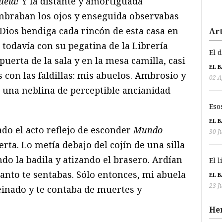
üela!
Y la distante y amortiguada
umbraban los ojos y enseguida observabas
. Dios bendiga cada rincón de esta casa en
Art
todavía con su pegatina de la Librería
El 
puerta de la sala y en la mesa camilla, casi
EL 
s con las faldillas: mis abuelos. Ambrosio y
02 A
una neblina de perceptible ancianidad
Eso
EL 
do el acto reflejo de esconder
Mundo
30 J
rta. Lo metía debajo del cojín de una silla
ndo la badila y atizando el brasero. Ardían
El 
uanto te sentabas. Sólo entonces, mi abuela
EL 
23 J
 peinado y te contaba de muertes y
He