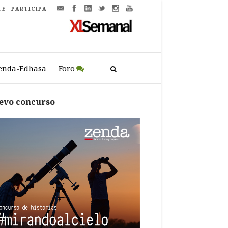
TE
PARTICIPA
enda-Edhasa
Foro
evo concurso