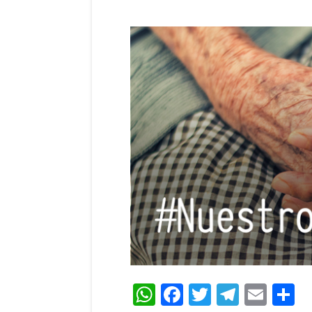
WhatsApp
Facebook
Twitter
Teleg
Ema
C