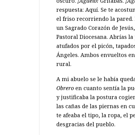
oscuro.
¡Agüelo!
Gritabas.
¡Ag
respuesta: Aquí. Se te acost
el friso recorriendo la pared
un Sagrado Corazón de Jesús, 
Pastoral Diocesana. Abrías la 
atufados por el picón, tapado
Ángeles. Ambos envueltos en 
rural.
A mi abuelo se le había queda
Obrero
en cuanto sentía la pue
y justificaba la postura cogie
las cañas de las piernas en c
te afeaba el tipo, la ropa, el
desgracias del pueblo.