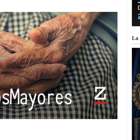
La 
ram
il
ompartir