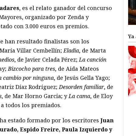
ladares
, es el relato ganador del concurso
sMayores, organizado por Zenda y
otado con 3.000 euros en premios.
Ya 
e han resultado finalistas son los
 María Villar Cembellín;
Eladia
, de Marta
edios
, de Javier Celada Pérez;
La canción
ay;
Bizcocho para tres
, de Aida Mateos
la cambio por ninguna
, de Jesús Gella Yago;
Beatriz Díaz Rodríguez;
Desorden familiar
, de
s
, de Mar Horno García; y
La cama
, de Eloy
a todos los premiados.
 ha estado
formado por los escritores
Juan
urado, Espido Freire, Paula Izquierdo y