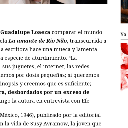
ram
il
ompartir
a
Guadalupe Loaeza
comparar el mundo
Ya 
vela
La amante de Río Nilo
, transcurrida a
 la escritora hace una mueca y lamenta
 especie de aturdimiento. “La
sus juguetes, el internet, las redes
ndemos por dosis pequeñas; si queremos
sinopsis y creemos que es suficiente;
ra, desbordados por un exceso de
ingo la autora en entrevista con Efe.
México, 1946), publicado por la editorial
ión la vida de Susy Avramow, la joven que