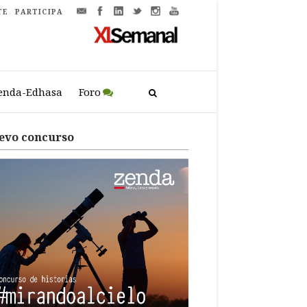
TE
PARTICIPA
enda-Edhasa
Foro
evo concurso