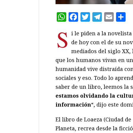
WhatsApp
Facebook
Twitter
Teleg
Ema
C
S
i le piden a la novelist
de hoy con el de su no
mediados del siglo XX,
que los humanos vivan en una
humanidad vive distraída con 
sociales y eso. Todo lo apre
saber de un libro, leemos la 
estamos olvidando la cultu
información
“, dijo este dom
El libro de Loaeza (Ciudad de 
Planeta, recrea desde la ficc