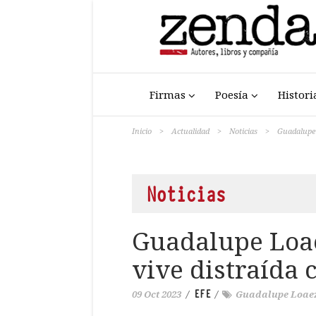
Firmas
Poesía
Histori
Inicio
>
Actualidad
>
Noticias
>
Guadalupe 
Noticias
Guadalupe Loa
vive distraída 
EFE
09 Oct 2023
/
/
Guadalupe Loae