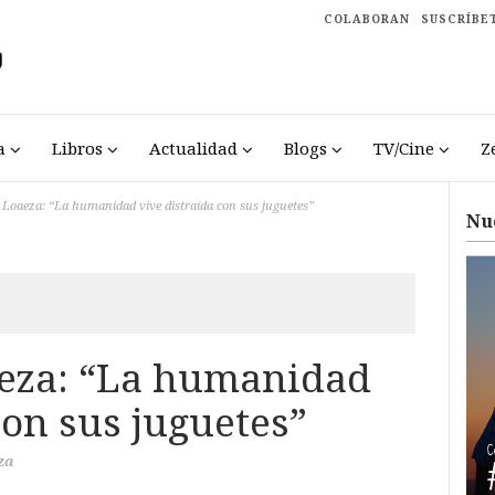
COLABORAN
SUSCRÍBE
a
Libros
Actualidad
Blogs
TV/Cine
Z
Loaeza: “La humanidad vive distraída con sus juguetes”
Nu
eza: “La humanidad
con sus juguetes”
za