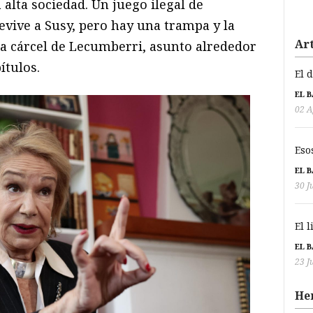
 alta sociedad. Un juego ilegal de
evive a Susy, pero hay una trampa y la
Art
la cárcel de Lecumberri, asunto alrededor
ítulos.
El 
EL 
02 A
Eso
EL 
30 J
El 
EL 
23 J
He