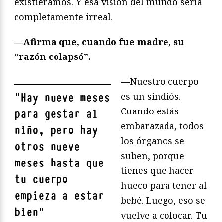
existiéramos. Y esa visión del mundo sería
completamente irreal.
—Afirma que, cuando fue madre, su
“razón colapsó”.
—Nuestro cuerpo
es un sindiós.
"
Hay nueve meses
Cuando estás
para gestar al
embarazada, todos
niño, pero hay
los órganos se
otros nueve
suben, porque
meses hasta que
tienes que hacer
tu cuerpo
hueco para tener al
empieza a estar
bebé. Luego, eso se
bien
"
vuelve a colocar. Tu