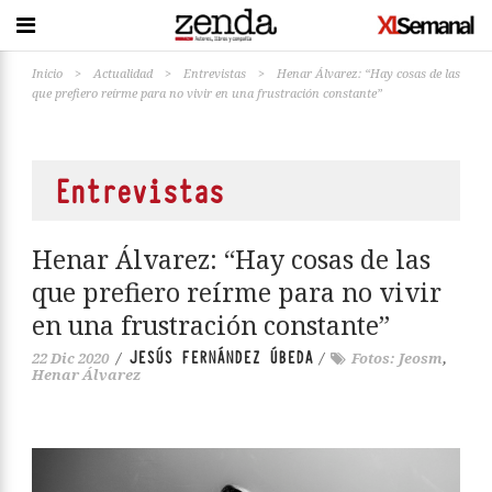
Inicio
>
Actualidad
>
Entrevistas
>
Henar Álvarez: “Hay cosas de las
que prefiero reírme para no vivir en una frustración constante”
Entrevistas
Henar Álvarez: “Hay cosas de las
que prefiero reírme para no vivir
en una frustración constante”
JESÚS FERNÁNDEZ ÚBEDA
22 Dic 2020
/
/
Fotos: Jeosm
,
Henar Álvarez