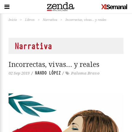
Inicio
>
Libros
>
Narrativa
>
Incorrectas, vivas… y reales
Narrativa
Incorrectas, vivas… y reales
NANDO LÓPEZ
02 Sep 2019
/
/
Paloma Bravo