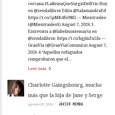
cercana.#LaReinaQueSurgióDelFrío Hoy
en @zendalibros Edita @SalamandraEd
https://t.co/5pMK4fu9M2 — Mientrasleo
(@MientrasleoS) August 7, 2026 3 .
Entrevista a @labelmontemarta en
@zendalibros: https://t.co/hgjinZu5lu —
GranVía (@GranViaComunica) August 7,
2026 4 “Aquellos refugiados
comprobaron que el…
Leer más
Charlotte Gaingsbourg, mucho
más que la hija de Jane y Serge
JAVIER MEMBA
agosto 09, 2026
/