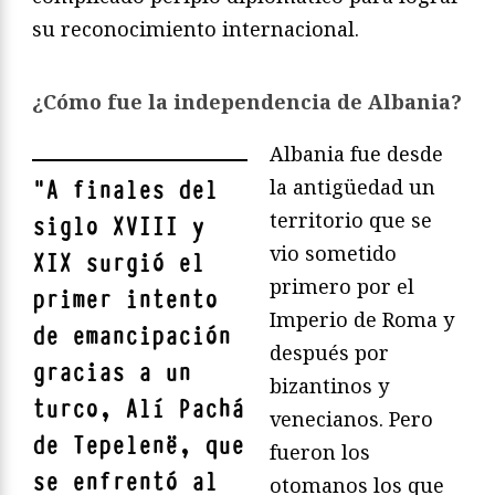
su reconocimiento internacional.
¿Cómo fue la independencia de Albania?
Albania fue desde
la antigüedad un
"
A finales del
territorio que se
siglo XVIII y
vio sometido
XIX surgió el
primero por el
primer intento
Imperio de Roma y
de emancipación
después por
gracias a un
bizantinos y
turco, Alí Pachá
venecianos. Pero
de Tepelenë, que
fueron los
se enfrentó al
otomanos los que