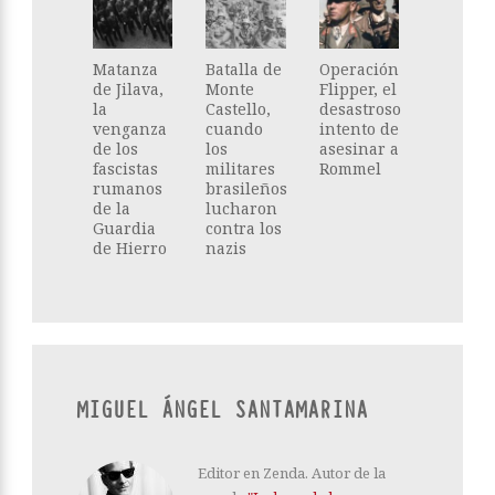
Matanza
Batalla de
Operación
de Jilava,
Monte
Flipper, el
la
Castello,
desastroso
venganza
cuando
intento de
de los
los
asesinar a
fascistas
militares
Rommel
rumanos
brasileños
de la
lucharon
Guardia
contra los
de Hierro
nazis
MIGUEL ÁNGEL SANTAMARINA
Editor en Zenda. Autor de la