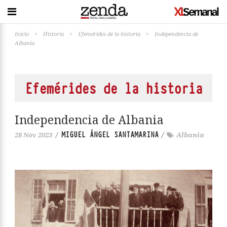
Inicio
>
Historia
>
Efemérides de la historia
>
Independencia de
Albania
Efemérides de la historia
Independencia de Albania
MIGUEL ÁNGEL SANTAMARINA
28 Nov 2023
/
/
Albania