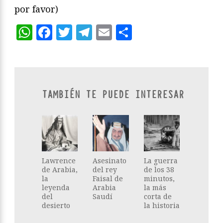
por favor)
WhatsApp
Facebook
Twitter
Telegram
Email
Compartir
TAMBIÉN TE PUEDE INTERESAR
Lawrence
Asesinato
La guerra
de Arabia,
del rey
de los 38
la
Faisal de
minutos,
leyenda
Arabia
la más
del
Saudí
corta de
desierto
la historia