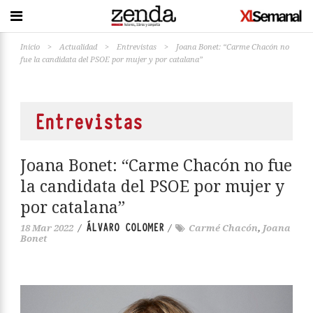
Inicio
>
Actualidad
>
Entrevistas
>
Joana Bonet: “Carme Chacón no
fue la candidata del PSOE por mujer y por catalana”
Entrevistas
Joana Bonet: “Carme Chacón no fue
la candidata del PSOE por mujer y
por catalana”
ÁLVARO COLOMER
18 Mar 2022
/
/
Carmé Chacón
,
Joana
Bonet