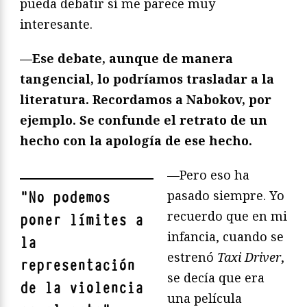
pueda debatir sí me parece muy
interesante.
—Ese debate, aunque de manera
tangencial, lo podrí
amos trasladar a la
literatura. Recordamos a Naboko
v, por
ejemplo. Se confunde el retrato de un
hecho con la apologí
a de ese hecho.
—Pero eso ha
pasado siempre. Yo
"
No podemos
recuerdo que en mi
poner límites a
infancia, cuando se
la
estrenó
Taxi Driver
,
representación
se decía que era
de la violencia
una película