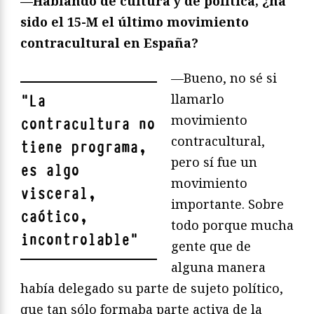
—Hablando de cultura y de política, ¿
ha
sido el 15-M el ú
ltimo movimiento
contracultural en España?
—Bueno, no sé si
llamarlo
"
La
movimiento
contracultura no
contracultural,
tiene programa,
pero sí fue un
es algo
movimiento
visceral,
importante. Sobre
caótico,
todo porque mucha
incontrolable
"
gente que de
alguna manera
había delegado su parte de sujeto político,
que tan sólo formaba parte activa de la