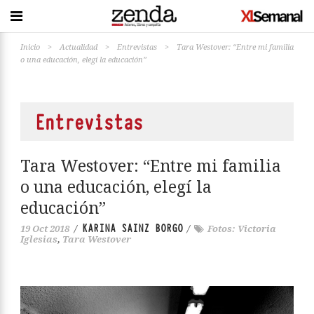
Inicio
>
Actualidad
>
Entrevistas
>
Tara Westover: “Entre mi familia
o una educación, elegí la educación”
Entrevistas
Tara Westover: “Entre mi familia
o una educación, elegí la
educación”
KARINA SAINZ BORGO
19 Oct 2018
/
/
Fotos: Victoria
Iglesias
,
Tara Westover