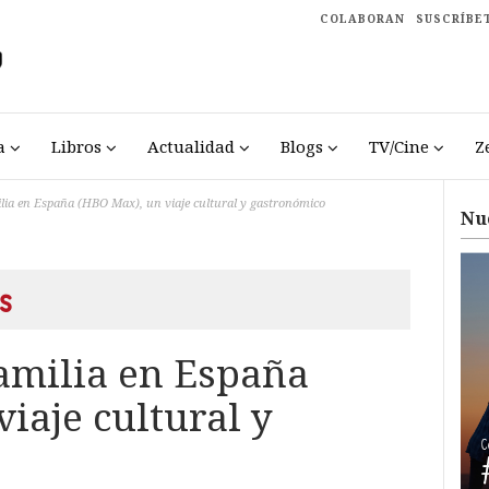
COLABORAN
SUSCRÍBE
a
Libros
Actualidad
Blogs
TV/Cine
Z
ilia en España (HBO Max), un viaje cultural y gastronómico
Nu
s
familia en España
iaje cultural y