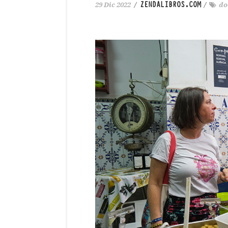
ZENDALIBROS.COM
29 Dic 2022
/
/
do