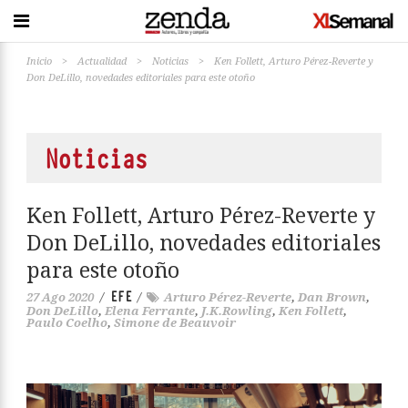
Inicio
>
Actualidad
>
Noticias
>
Ken Follett, Arturo Pérez-Reverte y
Don DeLillo, novedades editoriales para este otoño
Noticias
Ken Follett, Arturo Pérez-Reverte y
Don DeLillo, novedades editoriales
para este otoño
EFE
27 Ago 2020
/
/
Arturo Pérez-Reverte
,
Dan Brown
,
Don DeLillo
,
Elena Ferrante
,
J.K.Rowling
,
Ken Follett
,
Paulo Coelho
,
Simone de Beauvoir