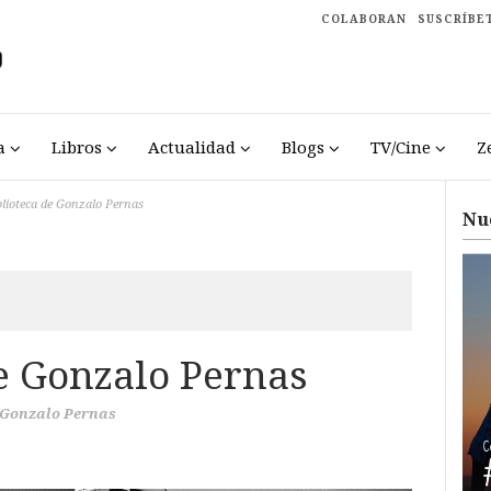
COLABORAN
SUSCRÍBE
a
Libros
Actualidad
Blogs
TV/Cine
Z
blioteca de Gonzalo Pernas
Nu
de Gonzalo Pernas
Gonzalo Pernas