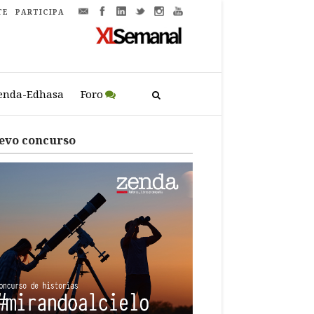
TE
PARTICIPA
enda-Edhasa
Foro
evo concurso