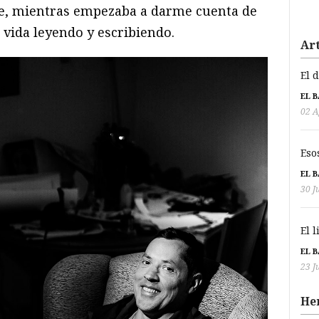
de, mientras empezaba a darme cuenta de
i vida leyendo y escribiendo.
Art
El 
EL 
02 A
Eso
EL 
30 J
El 
EL 
23 J
He