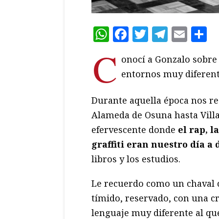
WhatsApp
Facebook
Twitter
Teleg
Ema
C
C
onocí a Gonzalo sobre 
entornos muy diferentes
Durante aquella época nos re
Alameda de Osuna hasta Villa
efervescente donde
el rap, l
graffiti eran nuestro día a 
libros y los estudios.
Le recuerdo como un chaval c
tímido, reservado, con una c
lenguaje muy diferente al q