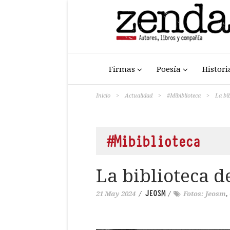
Firmas
Poesía
Histori
Inicio
>
Actualidad
>
#Mibiblioteca
>
La bi
#Mibiblioteca
La biblioteca 
JEOSM
21 May 2024
/
/
Fotos: Jeosm
,